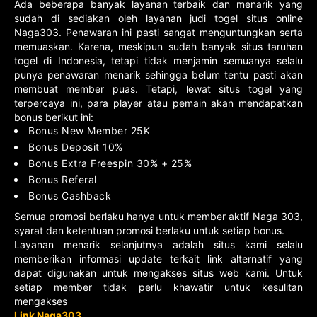
Ada beberapa banyak layanan terbaik dan menarik yang
sudah di sediakan oleh layanan judi togel situs online
Naga303. Penawaran ini pasti sangat menguntungkan serta
memuaskan. Karena, meskipun sudah banyak situs taruhan
togel di Indonesia, tetapi tidak menjamin semuanya selalu
punya penawaran menarik sehingga belum tentu pasti akan
membuat member puas. Tetapi, lewat situs togel yang
terpercaya ini, para player atau pemain akan mendapatkan
bonus berikut ini:
Bonus New Member 25K
Bonus Deposit 10%
Bonus Extra Freespin 30% + 25%
Bonus Referal
Bonus Cashback
Semua promosi berlaku hanya untuk member aktif Naga 303,
syarat dan ketentuan promosi berlaku untuk setiap bonus.
Layanan menarik selanjutnya adalah situs kami selalu
memberikan informasi update terkait link alternatif yang
dapat digunakan untuk mengakses situs web kami. Untuk
setiap member tidak perlu khawatir untuk kesulitan
mengakses
Link Naga303