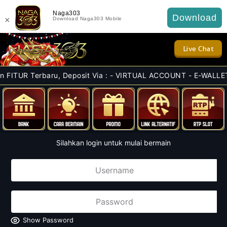
Naga303
Download
×
Download Naga303 Mobile
Live Chat
erbaru, Deposit Via : - VIRTUAL ACCOUNT - E-WALLET - QRIS 
Silahkan login untuk mulai bermain
Show Password