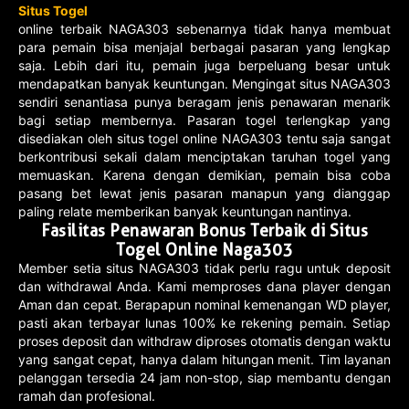
Situs Togel
online terbaik NAGA303 sebenarnya tidak hanya membuat
para pemain bisa menjajal berbagai pasaran yang lengkap
saja. Lebih dari itu, pemain juga berpeluang besar untuk
mendapatkan banyak keuntungan. Mengingat situs NAGA303
sendiri senantiasa punya beragam jenis penawaran menarik
bagi setiap membernya. Pasaran togel terlengkap yang
disediakan oleh situs togel online NAGA303 tentu saja sangat
berkontribusi sekali dalam menciptakan taruhan togel yang
memuaskan. Karena dengan demikian, pemain bisa coba
pasang bet lewat jenis pasaran manapun yang dianggap
paling relate memberikan banyak keuntungan nantinya.
Fasilitas Penawaran Bonus Terbaik di Situs
Togel Online Naga303
Member setia situs NAGA303 tidak perlu ragu untuk deposit
dan withdrawal Anda. Kami memproses dana player dengan
Aman dan cepat. Berapapun nominal kemenangan WD player,
pasti akan terbayar lunas 100% ke rekening pemain. Setiap
proses deposit dan withdraw diproses otomatis dengan waktu
yang sangat cepat, hanya dalam hitungan menit. Tim layanan
pelanggan tersedia 24 jam non-stop, siap membantu dengan
ramah dan profesional.