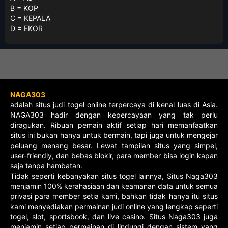
B = KOP
C = KEPALA
D = EKOR
NAGA303
adalah situs judi togel online terpercaya di kenal luas di Asia.
NAGA303 hadir dengan kepercayaan yang tak perlu
diragukan. Ribuan pemain aktif setiap hari memanfaatkan
situs ini bukan hanya untuk bermain, tapi juga untuk mengejar
peluang menang besar. Lewat tampilan situs yang simpel,
user-friendly, dan bebas blokir, para member bisa login kapan
saja tanpa hambatan.
Tidak seperti kebanyakan situs togel lainnya, Situs Naga303
menjamin 100% kerahasiaan dan keamanan data untuk semua
privasi para member setia kami, bahkan tidak hanya itu situs
kami menyediakan permainan judi online yang lengkap seperti
togel, slot, sportsbook, dan live casino. Situs Naga303 juga
menjamin setiap permainan di lindungi dengan sistem yang