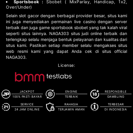
Sportsbook :
Sbobet ( MixParlay, Handicap, 1x2,
Over/Under)
Selain slot gacor dengan berbagai provider besar, situs kami
ini juga menyediakan permainan live casino dengan server
terbaik dan juga game sportsbook sbobet yang tak kalah viral
seperti situs lainnya. NAGA303 situs judi online terbaik dan
terlengkap selalu menjaga bentuk pelayanan dan kualitas dari
situs kami. Pastikan setiap member selalu mengakses situs
web resmi kami yang dapat Anda cek di situs official
NAGA303.
License:
JACKPOT
ENGINE
RESPONSIBLE
100% PASTI BAYAR
TERBAIK
GAMBLING
SERVICE
RAHASIA
TERBESAR
24 JAM ONLINE
TERJAMIN AMAN
DI INDONESIA
© Copyright 2014 - 2026
. All Rights Reserved.