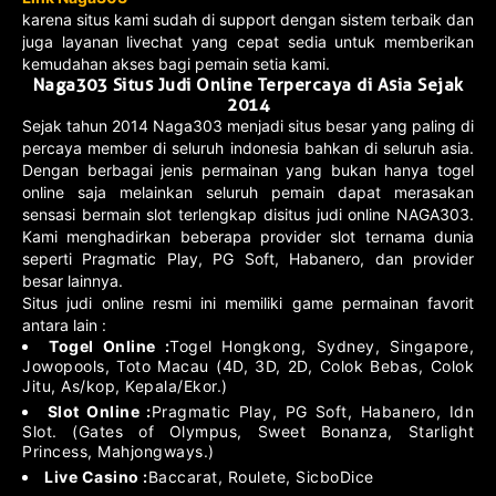
karena situs kami sudah di support dengan sistem terbaik dan
juga layanan livechat yang cepat sedia untuk memberikan
kemudahan akses bagi pemain setia kami.
Naga303 Situs Judi Online Terpercaya di Asia Sejak
2014
Sejak tahun 2014 Naga303 menjadi situs besar yang paling di
percaya member di seluruh indonesia bahkan di seluruh asia.
Dengan berbagai jenis permainan yang bukan hanya togel
online saja melainkan seluruh pemain dapat merasakan
sensasi bermain slot terlengkap disitus judi online NAGA303.
Kami menghadirkan beberapa provider slot ternama dunia
seperti Pragmatic Play, PG Soft, Habanero, dan provider
besar lainnya.
Situs judi online resmi ini memiliki game permainan favorit
antara lain :
Togel Online :
Togel Hongkong, Sydney, Singapore,
Jowopools, Toto Macau (4D, 3D, 2D, Colok Bebas, Colok
Jitu, As/kop, Kepala/Ekor.)
Slot Online :
Pragmatic Play, PG Soft, Habanero, Idn
Slot. (Gates of Olympus, Sweet Bonanza, Starlight
Princess, Mahjongways.)
Live Casino :
Baccarat, Roulete, SicboDice